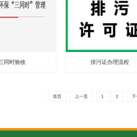
三同时验收
排污证办理流程
首页
上一页
1
2
下