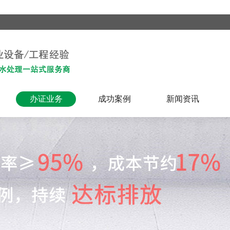
办证业务
成功案例
新闻资讯