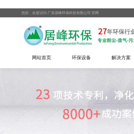
您好，欢迎访问 广东居峰环保科技有限公司 官网
网站首页
环保设备
解决方案